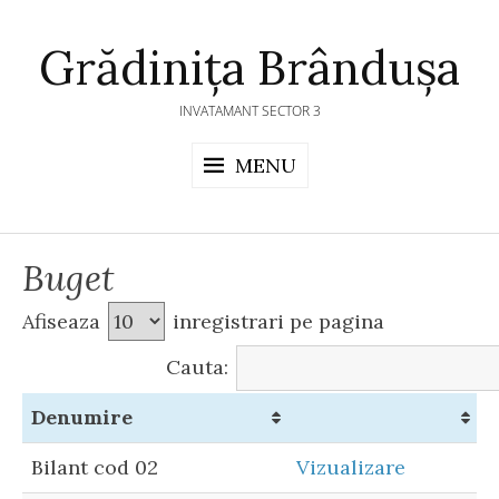
Skip
to
Grădinița Brândușa
content
INVATAMANT SECTOR 3
MENU
Buget
Afiseaza
inregistrari pe pagina
Cauta:
Denumire
Bilant cod 02
Vizualizare